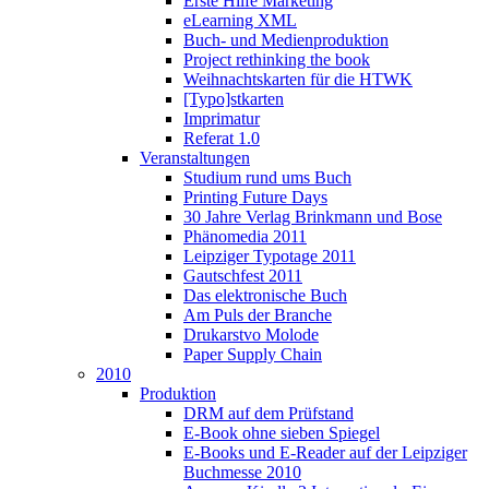
Erste Hilfe Marketing
eLearning XML
Buch- und Medienproduktion
Project rethinking the book
Weihnachtskarten für die HTWK
[Typo]stkarten
Imprimatur
Referat 1.0
Veranstaltungen
Studium rund ums Buch
Printing Future Days
30 Jahre Verlag Brinkmann und Bose
Phänomedia 2011
Leipziger Typotage 2011
Gautschfest 2011
Das elektronische Buch
Am Puls der Branche
Drukarstvo Molode
Paper Supply Chain
2010
Produktion
DRM auf dem Prüfstand
E-Book ohne sieben Spiegel
E-Books und E-Reader auf der Leipziger
Buchmesse 2010