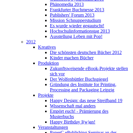
Phänomedia 2013
Frankfurter Buchmesse 2013
Publishers' Forum 2013
Mission Schnupperstudium
Es wurde wieder gegautscht!
Hochschulinformationstag 2013
Ausstellung Leben mit Pop!
2012
Kreatives
Die schönsten deutschen Bücher 2012
Kinder machen Bücher
Produktion
Zukunftsweisende eBook-Projekte stellen
sich vor
Der Wolfenbüttler Buchspiegel
Gründung des Institute for Printing,
Processing and Packaging Leipzig
Projekte
Happy Design: das neue Streifband 19
Wissenschaft mal anders
Empört euch! - Prämierung des
Musterbuchs
Happy Birthday I(w)an!
Veranstaltungen
PaperC ePublishing Seminar an der