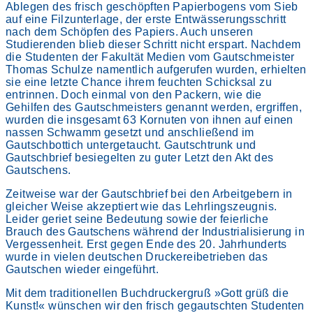
Ablegen des frisch geschöpften Papierbogens vom Sieb
auf eine Filzunterlage, der erste Entwässerungsschritt
nach dem Schöpfen des Papiers. Auch unseren
Studierenden blieb dieser Schritt nicht erspart. Nachdem
die Studenten der Fakultät Medien vom Gautschmeister
Thomas Schulze namentlich aufgerufen wurden, erhielten
sie eine letzte Chance ihrem feuchten Schicksal zu
entrinnen. Doch einmal von den Packern, wie die
Gehilfen des Gautschmeisters genannt werden, ergriffen,
wurden die insgesamt 63 Kornuten von ihnen auf einen
nassen Schwamm gesetzt und anschließend im
Gautschbottich untergetaucht. Gautschtrunk und
Gautschbrief besiegelten zu guter Letzt den Akt des
Gautschens.
Zeitweise war der Gautschbrief bei den Arbeitgebern in
gleicher Weise akzeptiert wie das Lehrlingszeugnis.
Leider geriet seine Bedeutung sowie der feierliche
Brauch des Gautschens während der Industrialisierung in
Vergessenheit. Erst gegen Ende des 20. Jahrhunderts
wurde in vielen deutschen Druckereibetrieben das
Gautschen wieder eingeführt.
Mit dem traditionellen Buchdruckergruß »Gott grüß die
Kunst!« wünschen wir den frisch gegautschten Studenten