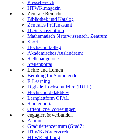
Pressebereich
HTWK.magazin
Zentrale Bereiche
Bibliothek und Katalog
Zentrales Prüfungsamt
IT-Servicezentrum
Mathematisch-Naturwissensch. Zentrum
Sport
Hochschulkolleg
Akademisches Auslandsamt
Stellenangebote
Stellenportal
Lehre und Lernen
Beratung für Studierende
E-Learning
Digitale Hochschullehre (IDLL)
Hochschuldidaktik +
Lernplattform OPAL
Studienportal
Öffentliche Vorlesungen
engagiert & verbunden
Alumni
Graduiertenzentrum (GradZ)
HTWK-Förderverein
HTWK-Stiftung