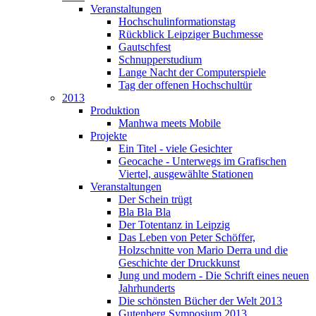
Veranstaltungen
Hochschulinformationstag
Rückblick Leipziger Buchmesse
Gautschfest
Schnupperstudium
Lange Nacht der Computerspiele
Tag der offenen Hochschultür
2013
Produktion
Manhwa meets Mobile
Projekte
Ein Titel - viele Gesichter
Geocache - Unterwegs im Grafischen
Viertel, ausgewählte Stationen
Veranstaltungen
Der Schein trügt
Bla Bla Bla
Der Totentanz in Leipzig
Das Leben von Peter Schöffer,
Holzschnitte von Mario Derra und die
Geschichte der Druckkunst
Jung und modern - Die Schrift eines neuen
Jahrhunderts
Die schönsten Bücher der Welt 2013
Gutenberg Symposium 2013