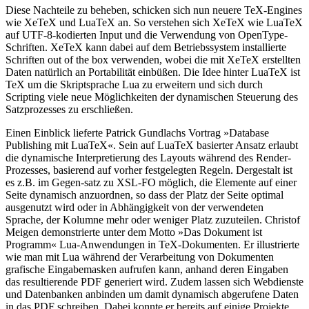
Diese Nachteile zu beheben, schicken sich nun neuere TeX-Engines
wie XeTeX und LuaTeX an. So verstehen sich XeTeX wie LuaTeX
auf UTF-8-kodierten Input und die Verwendung von OpenType-
Schriften. XeTeX kann dabei auf dem Betriebssystem installierte
Schriften out of the box verwenden, wobei die mit XeTeX erstellten
Daten natürlich an Portabilität einbüßen. Die Idee hinter LuaTeX ist
TeX um die Skriptsprache Lua zu erweitern und sich durch
Scripting viele neue Möglichkeiten der dynamischen Steuerung des
Satzprozesses zu erschließen.
Einen Einblick lieferte Patrick Gundlachs Vortrag »Database
Publishing mit LuaTeX«. Sein auf LuaTeX basierter Ansatz erlaubt
die dynamische Interpretierung des Layouts während des Render-
Prozesses, basierend auf vorher festgelegten Regeln. Dergestalt ist
es z.B. im Gegen-satz zu XSL-FO möglich, die Elemente auf einer
Seite dynamisch anzuordnen, so dass der Platz der Seite optimal
ausgenutzt wird oder in Abhängigkeit von der verwendeten
Sprache, der Kolumne mehr oder weniger Platz zuzuteilen. Christof
Meigen demonstrierte unter dem Motto »Das Dokument ist
Programm« Lua-Anwendungen in TeX-Dokumenten. Er illustrierte
wie man mit Lua während der Verarbeitung von Dokumenten
grafische Eingabemasken aufrufen kann, anhand deren Eingaben
das resultierende PDF generiert wird. Zudem lassen sich Webdienste
und Datenbanken anbinden um damit dynamisch abgerufene Daten
in das PDF schreiben. Dabei konnte er bereits auf einige Projekte