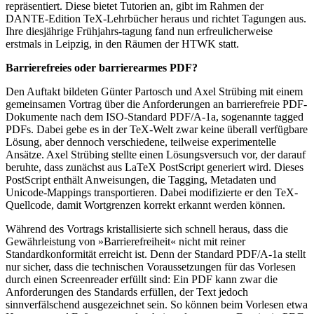
repräsentiert. Diese bietet Tutorien an, gibt im Rahmen der
DANTE-Edition TeX-Lehrbücher heraus und richtet Tagungen aus.
Ihre diesjährige Frühjahrs-tagung fand nun erfreulicherweise
erstmals in Leipzig, in den Räumen der HTWK statt.
Barrierefreies oder barrierearmes PDF?
Den Auftakt bildeten Günter Partosch und Axel Strübing mit einem
gemeinsamen Vortrag über die Anforderungen an barrierefreie PDF-
Dokumente nach dem ISO-Standard PDF/A-1a, sogenannte tagged
PDFs. Dabei gebe es in der TeX-Welt zwar keine überall verfügbare
Lösung, aber dennoch verschiedene, teilweise experimentelle
Ansätze. Axel Strübing stellte einen Lösungsversuch vor, der darauf
beruhte, dass zunächst aus LaTeX PostScript generiert wird. Dieses
PostScript enthält Anweisungen, die Tagging, Metadaten und
Unicode-Mappings transportieren. Dabei modifizierte er den TeX-
Quellcode, damit Wortgrenzen korrekt erkannt werden können.
Während des Vortrags kristallisierte sich schnell heraus, dass die
Gewährleistung von »Barrierefreiheit« nicht mit reiner
Standardkonformität erreicht ist. Denn der Standard PDF/A-1a stellt
nur sicher, dass die technischen Voraussetzungen für das Vorlesen
durch einen Screenreader erfüllt sind: Ein PDF kann zwar die
Anforderungen des Standards erfüllen, der Text jedoch
sinnverfälschend ausgezeichnet sein. So können beim Vorlesen etwa