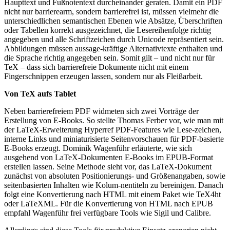
Haupttext und Fußnotentext durcheinander geraten. Damit ein PDF
nicht nur barrierearm, sondern barrierefrei ist, müssen vielmehr die
unterschiedlichen semantischen Ebenen wie Absätze, Überschriften
oder Tabellen korrekt ausgezeichnet, die Lesereihenfolge richtig
angegeben und alle Schriftzeichen durch Unicode repräsentiert sein.
Abbildungen müssen aussage-kräftige Alternativtexte enthalten und
die Sprache richtig angegeben sein. Somit gilt – und nicht nur für
TeX – dass sich barrierefreie Dokumente nicht mit einem
Fingerschnippen erzeugen lassen, sondern nur als Fleißarbeit.
Von TeX aufs Tablet
Neben barrierefreiem PDF widmeten sich zwei Vorträge der
Erstellung von E-Books. So stellte Thomas Ferber vor, wie man mit
der LaTeX-Erweiterung Hyperref PDF-Features wie Lese-zeichen,
interne Links und miniaturisierte Seitenvorschauen für PDF-basierte
E-Books erzeugt. Dominik Wagenführ erläuterte, wie sich
ausgehend von LaTeX-Dokumenten E-Books im EPUB-Format
erstellen lassen. Seine Methode sieht vor, das LaTeX-Dokument
zunächst von absoluten Positionierungs- und Größenangaben, sowie
seitenbasierten Inhalten wie Kolum-nentiteln zu bereinigen. Danach
folgt eine Konvertierung nach HTML mit einem Paket wie TeX4ht
oder LaTeXML. Für die Konvertierung von HTML nach EPUB
empfahl Wagenführ frei verfügbare Tools wie Sigil und Calibre.