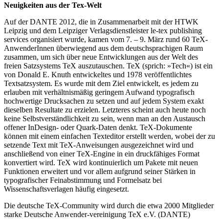
Neuigkeiten aus der Tex-Welt
Auf der DANTE 2012, die in Zusammenarbeit mit der HTWK
Leipzig und dem Leipziger Verlagsdienstleister le-tex publishing
services organisiert wurde, kamen vom 7. – 9. März rund 60 TeX-
AnwenderInnen überwiegend aus dem deutschsprachigen Raum
zusammen, um sich über neue Entwicklungen aus der Welt des
freien Satzsystems TeX auszutauschen. TeX (sprich: »Tech«) ist ein
von Donald E. Knuth entwickeltes und 1978 veröffentlichtes
Textsatzsystem. Es wurde mit dem Ziel entwickelt, es jedem zu
erlauben mit verhältnismäßig geringem Aufwand typografisch
hochwertige Drucksachen zu setzen und auf jedem System exakt
dieselben Resultate zu erzielen. Letzteres scheint auch heute noch
keine Selbstverständlichkeit zu sein, wenn man an den Austausch
offener InDesign- oder Quark-Daten denkt. TeX-Dokumente
können mit einem einfachen Texteditor erstellt werden, wobei der zu
setzende Text mit TeX-Anweisungen ausgezeichnet wird und
anschließend von einer TeX-Engine in ein druckfähiges Format
konvertiert wird. TeX wird kontinuierlich um Pakete mit neuen
Funktionen erweitert und vor allem aufgrund seiner Stärken in
typografischer Feinabstimmung und Formelsatz bei
Wissenschaftsverlagen häufig eingesetzt.
Die deutsche TeX-Community wird durch die etwa 2000 Mitglieder
starke Deutsche Anwender-vereinigung TeX e.V. (DANTE)