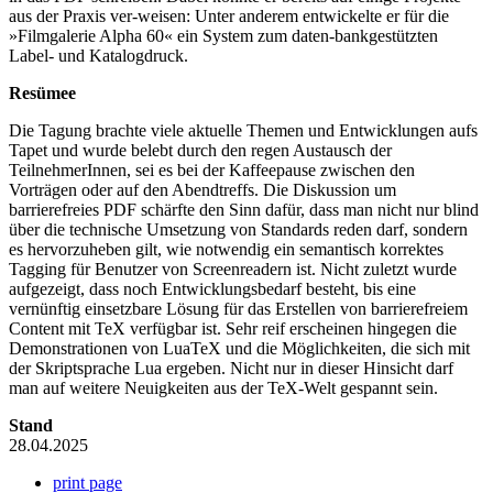
aus der Praxis ver-weisen: Unter anderem entwickelte er für die
»Filmgalerie Alpha 60« ein System zum daten-bankgestützten
Label- und Katalogdruck.
Resümee
Die Tagung brachte viele aktuelle Themen und Entwicklungen aufs
Tapet und wurde belebt durch den regen Austausch der
TeilnehmerInnen, sei es bei der Kaffeepause zwischen den
Vorträgen oder auf den Abendtreffs. Die Diskussion um
barrierefreies PDF schärfte den Sinn dafür, dass man nicht nur blind
über die technische Umsetzung von Standards reden darf, sondern
es hervorzuheben gilt, wie notwendig ein semantisch korrektes
Tagging für Benutzer von Screenreadern ist. Nicht zuletzt wurde
aufgezeigt, dass noch Entwicklungsbedarf besteht, bis eine
vernünftig einsetzbare Lösung für das Erstellen von barrierefreiem
Content mit TeX verfügbar ist. Sehr reif erscheinen hingegen die
Demonstrationen von LuaTeX und die Möglichkeiten, die sich mit
der Skriptsprache Lua ergeben. Nicht nur in dieser Hinsicht darf
man auf weitere Neuigkeiten aus der TeX-Welt gespannt sein.
Stand
28.04.2025
print page