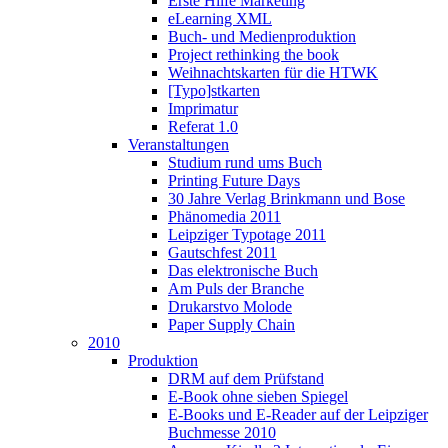
Erste Hilfe Marketing
eLearning XML
Buch- und Medienproduktion
Project rethinking the book
Weihnachtskarten für die HTWK
[Typo]stkarten
Imprimatur
Referat 1.0
Veranstaltungen
Studium rund ums Buch
Printing Future Days
30 Jahre Verlag Brinkmann und Bose
Phänomedia 2011
Leipziger Typotage 2011
Gautschfest 2011
Das elektronische Buch
Am Puls der Branche
Drukarstvo Molode
Paper Supply Chain
2010
Produktion
DRM auf dem Prüfstand
E-Book ohne sieben Spiegel
E-Books und E-Reader auf der Leipziger
Buchmesse 2010