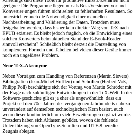
Allerdings sind diese Tools für produktive Einsatz-szenarien nicht
geeignet: Die Programme liegen nur als Beta-Versionen vor und
Konvertier-ungen führen nicht selten zu fehlerhaften Resultaten. So
unterstrich er auch die Notwendigkeit einer manuellen
Nachbearbeitung und Validierung der Daten. Trotzdem muss
festgehalten werden, dass bisher kein direkter Weg von TeX nach
EPUB existiert. Es bleibt jedoch fraglich, ob die Entwicklung eines
solchen Konverters beim aktuellen Stand der E-Book-Reader
sinnvoll erscheint? Schließlich bleibt derzeit die Darstellung von
komplexeren Formeln und Tabellen bei vielen dieser Geräte immer
noch ein ungelöstes Problem.
Neue TeX-Akronyme
Neben Vorträgen zum Handling von Referenzen (Martin Sievers),
Bibliografien (Jean-Michel Hufflen) und Schriften (Herbert Voß,
Philipp Poll) beschäftigte sich der Vortrag von Martin Schröder mit
der Frage nach zukünftigen Entwicklungen in der TeX-Welt. In der
Software-geschichte gilt es ja eher als ungewöhnlich, dass ein
Projekt seit den 70er Jahren des vergangenen Jahrhunderts nahezu
unverändert auf demselben technologischen Kern basiert, auch
wenn dieser kontinuierlich um viele Erweiterungen ergänzt wurde.
Trotzdem haben sich Altlasten gebildet, wovon die fehlende
Unterstützung von OpenType-Schriften und UTF-8 beredtes
Zeugnis ablegen.