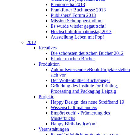
Phänomedia 2013
Frankfurter Buchmesse 2013
Publishers' Forum 2013
Mission Schnupperstudium
Es wurde wieder gegautscht!
Hochschulinformationstag 2013
Ausstellung Leben mit Pop!
2012
Kreatives
Die schönsten deutschen Bücher 2012
Kinder machen Bücher
Produktion
Zukunftsweisende eBook-Projekte stellen
sich vor
Der Wolfenbüttler Buchspiegel
Gründung des Institute for Printing,
Processing and Packaging Leipzig
Projekte
Happy Design: das neue Streifband 19
Wissenschaft mal anders
Empört euch! - Prämierung des
Musterbuchs
Happy Birthday I(w)an!
Veranstaltungen
PaperC ePublishing Seminar an der