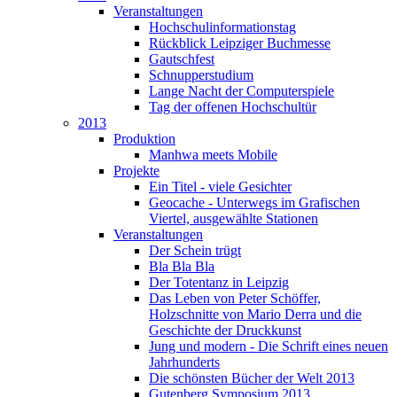
Veranstaltungen
Hochschulinformationstag
Rückblick Leipziger Buchmesse
Gautschfest
Schnupperstudium
Lange Nacht der Computerspiele
Tag der offenen Hochschultür
2013
Produktion
Manhwa meets Mobile
Projekte
Ein Titel - viele Gesichter
Geocache - Unterwegs im Grafischen
Viertel, ausgewählte Stationen
Veranstaltungen
Der Schein trügt
Bla Bla Bla
Der Totentanz in Leipzig
Das Leben von Peter Schöffer,
Holzschnitte von Mario Derra und die
Geschichte der Druckkunst
Jung und modern - Die Schrift eines neuen
Jahrhunderts
Die schönsten Bücher der Welt 2013
Gutenberg Symposium 2013