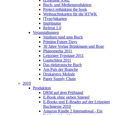
eLearning XML
Buch- und Medienproduktion
Project rethinking the book
Weihnachtskarten für die HTWK
[Typo]stkarten
Imprimatur
Referat 1.0
Veranstaltungen
Studium rund ums Buch
Printing Future Days
30 Jahre Verlag Brinkmann und Bose
Phänomedia 2011
Leipziger Typotage 2011
Gautschfest 2011
Das elektronische Buch
Am Puls der Branche
Drukarstvo Molode
Paper Supply Chain
2010
Produktion
DRM auf dem Prüfstand
E-Book ohne sieben Spiegel
E-Books und E-Reader auf der Leipziger
Buchmesse 2010
Amazon Kindle 2 International - Ein