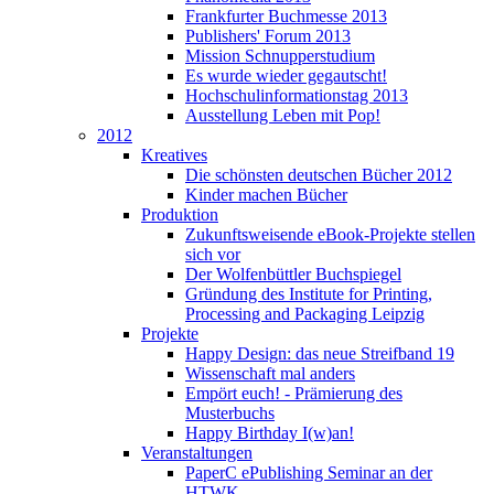
Frankfurter Buchmesse 2013
Publishers' Forum 2013
Mission Schnupperstudium
Es wurde wieder gegautscht!
Hochschulinformationstag 2013
Ausstellung Leben mit Pop!
2012
Kreatives
Die schönsten deutschen Bücher 2012
Kinder machen Bücher
Produktion
Zukunftsweisende eBook-Projekte stellen
sich vor
Der Wolfenbüttler Buchspiegel
Gründung des Institute for Printing,
Processing and Packaging Leipzig
Projekte
Happy Design: das neue Streifband 19
Wissenschaft mal anders
Empört euch! - Prämierung des
Musterbuchs
Happy Birthday I(w)an!
Veranstaltungen
PaperC ePublishing Seminar an der
HTWK