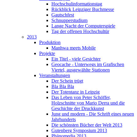
Hochschulinformationstag
Rückblick Leipziger Buchmesse
Gautschfest
Schnupperstudium
Lange Nacht der Computerspiele
Tag der offenen Hochschultür
2013
Produktion
Manhwa meets Mobile
Projekte
Ein Titel - viele Gesichter
Geocache - Unterwegs im Grafischen
Viertel, ausgewählte Stationen
Veranstaltungen
Der Schein trügt
Bla Bla Bla
Der Totentanz in Leipzig
Das Leben von Peter Schöffer,
Holzschnitte von Mario Derra und die
Geschichte der Druckkunst
Jung und modern - Die Schrift eines neuen
Jahrhunderts
Die schönsten Bücher der Welt 2013
Gutenberg Symposium 2013
Phänomedia 2013