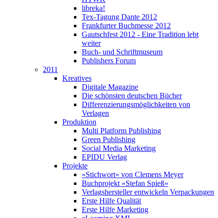
libreka!
Tex-Tagung Dante 2012
Frankfurter Buchmesse 2012
Gautschfest 2012 - Eine Tradition lebt
weiter
Buch- und Schriftmuseum
Publishers Forum
2011
Kreatives
Digitale Magazine
Die schönsten deutschen Bücher
Differenzierungsmöglichkeiten von
Verlagen
Produktion
Multi Platform Publishing
Green Publishing
Social Media Marketing
EPIDU Verlag
Projekte
»Stichwort« von Clemens Meyer
Buchprojekt »Stefan Spieß«
Verlagshersteller entwickeln Verpackungen
Erste Hilfe Qualität
Erste Hilfe Marketing