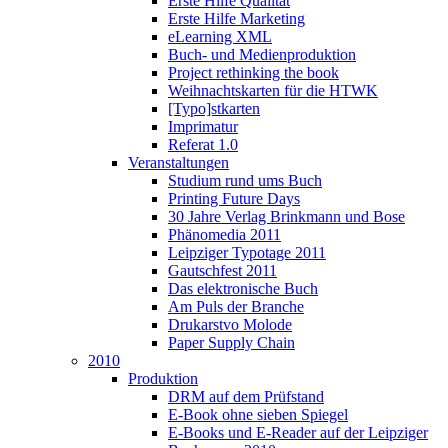
Erste Hilfe Qualität
Erste Hilfe Marketing
eLearning XML
Buch- und Medienproduktion
Project rethinking the book
Weihnachtskarten für die HTWK
[Typo]stkarten
Imprimatur
Referat 1.0
Veranstaltungen
Studium rund ums Buch
Printing Future Days
30 Jahre Verlag Brinkmann und Bose
Phänomedia 2011
Leipziger Typotage 2011
Gautschfest 2011
Das elektronische Buch
Am Puls der Branche
Drukarstvo Molode
Paper Supply Chain
2010
Produktion
DRM auf dem Prüfstand
E-Book ohne sieben Spiegel
E-Books und E-Reader auf der Leipziger