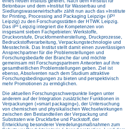
eines neuen Instituts gefeiert. Nach dem »Institut für
Betonbau« und dem »Institut für Wasserbau und
Siedlungswasserwirtschaft« zählt nun auch das »Institute
for Printing, Processing and Packaging Leipzig« (iP³
Leipzig) zu den Forschungsstätten der HTWK Leipzig.
Das iP³ Leipzig integriert die Kompetenzen von
insgesamt sieben Fachgebieten: Werkstoffe,
Druckvorstufe, Druckformenherstellung, Druckprozesse,
Bedruckstoffverarbeitung, Verpackungstechnologie und
Messtechnik. Das Institut stellt damit einen zuverlässigen
Ansprechpartner für die Problemstellungen und
Forschungsbedarfe der Branche dar und möchte
gemeinsam mit Forschungspartnern Antworten auf ihre
gesamtheitlichen Problemstellungen geben. Ziel ist
ebenso, Absolventen nach dem Studium attraktive
Forschungsbedingungen zu bieten und perspektivisch
mehr Promotionen zu ermöglichen.
Die aktuellen Forschungsschwerpunkte liegen unter
anderem auf der Integration zusätzlicher Funktionen in
Verpackungen (»smart packaging«), der Untersuchung
von chemischen und physikalischen Wechselwirkungen
zwischen den Bestandteilen der Verpackung und
Substraten wie Druckfarbe und Packstoff, der
Entwicklung besonderer Veredelungsmaßnahmen zum