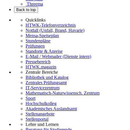
Threema
Back to top
Quicklinks
HTWK-Telefonverzeichnis
Notfall (Unfall, Brand, Havarie)
Mensa-Speiseplan
Stundenpläne
Prüfungen
Standorte & Anreise
E-Mail / Webmailer (Dienste intern)
Pressebereich
HTWK.magazin
Zentrale Bereiche
Bibliothek und Katalog
Zentrales Prüfungsamt
IT-Servicezentrum
Mathematisch-Naturwissensch. Zentrum
Sport
Hochschulkolleg
Akademisches Auslandsamt
Stellenangebote
Stellenportal
Lehre und Lernen
Beratung für Studierende