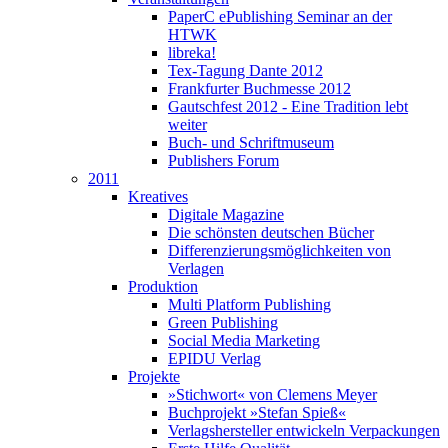
PaperC ePublishing Seminar an der
HTWK
libreka!
Tex-Tagung Dante 2012
Frankfurter Buchmesse 2012
Gautschfest 2012 - Eine Tradition lebt
weiter
Buch- und Schriftmuseum
Publishers Forum
2011
Kreatives
Digitale Magazine
Die schönsten deutschen Bücher
Differenzierungsmöglichkeiten von
Verlagen
Produktion
Multi Platform Publishing
Green Publishing
Social Media Marketing
EPIDU Verlag
Projekte
»Stichwort« von Clemens Meyer
Buchprojekt »Stefan Spieß«
Verlagshersteller entwickeln Verpackungen