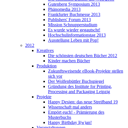
Gutenberg Symposium 2013
Phänomedia 2013
Frankfurter Buchmesse 2013
Publishers' Forum 2013
Mission Schnupperstudium
Es wurde wieder gegautscht!
Hochschulinformationstag 2013
Ausstellung Leben mit Pop!
2012
Kreatives
Die schönsten deutschen Bücher 2012
Kinder machen Bücher
Produktion
Zukunftsweisende eBook-Projekte stellen
sich vor
Der Wolfenbüttler Buchspiegel
Gründung des Institute for Printing,
Processing and Packaging Leipzig
Projekte
Happy Design: das neue Streifband 19
Wissenschaft mal anders
Empört euch! - Prämierung des
Musterbuchs
Happy Birthday I(w)an!
Veranstaltungen