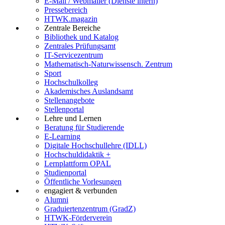
E-Mail / Webmailer (Dienste intern)
Pressebereich
HTWK.magazin
Zentrale Bereiche
Bibliothek und Katalog
Zentrales Prüfungsamt
IT-Servicezentrum
Mathematisch-Naturwissensch. Zentrum
Sport
Hochschulkolleg
Akademisches Auslandsamt
Stellenangebote
Stellenportal
Lehre und Lernen
Beratung für Studierende
E-Learning
Digitale Hochschullehre (IDLL)
Hochschuldidaktik +
Lernplattform OPAL
Studienportal
Öffentliche Vorlesungen
engagiert & verbunden
Alumni
Graduiertenzentrum (GradZ)
HTWK-Förderverein