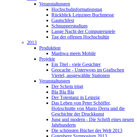
Veranstaltungen
Hochschulinformationstag
Rückblick Leipziger Buchmesse
Gautschfest
Schnupperstudium
Lange Nacht der Computerspiele
Tag der offenen Hochschultür
2013
Produktion
Manhwa meets Mobile
Projekte
Ein Titel - viele Gesichter
Geocache - Unterwegs im Grafischen
Viertel, ausgewählte Stationen
Veranstaltungen
Der Schein trügt
Bla Bla Bla
Der Totentanz in Leipzig
Das Leben von Peter Schöffer,
Holzschnitte von Mario Derra und die
Geschichte der Druckkunst
Jung und modern - Die Schrift eines neuen
Jahrhunderts
Die schönsten Bücher der Welt 2013
Gutenberg Symposium 2013