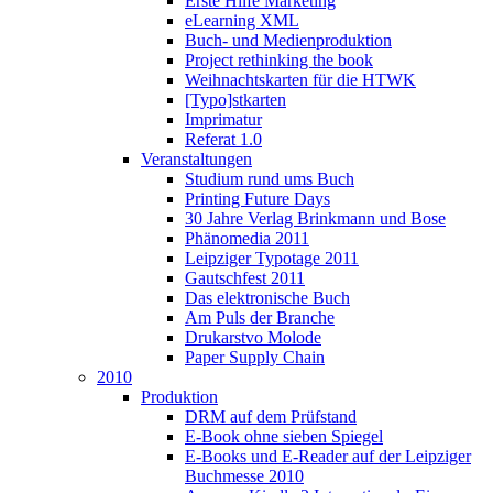
Erste Hilfe Marketing
eLearning XML
Buch- und Medienproduktion
Project rethinking the book
Weihnachtskarten für die HTWK
[Typo]stkarten
Imprimatur
Referat 1.0
Veranstaltungen
Studium rund ums Buch
Printing Future Days
30 Jahre Verlag Brinkmann und Bose
Phänomedia 2011
Leipziger Typotage 2011
Gautschfest 2011
Das elektronische Buch
Am Puls der Branche
Drukarstvo Molode
Paper Supply Chain
2010
Produktion
DRM auf dem Prüfstand
E-Book ohne sieben Spiegel
E-Books und E-Reader auf der Leipziger
Buchmesse 2010