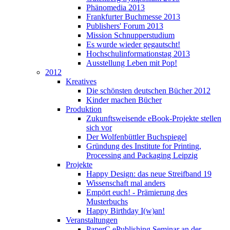
Phänomedia 2013
Frankfurter Buchmesse 2013
Publishers' Forum 2013
Mission Schnupperstudium
Es wurde wieder gegautscht!
Hochschulinformationstag 2013
Ausstellung Leben mit Pop!
2012
Kreatives
Die schönsten deutschen Bücher 2012
Kinder machen Bücher
Produktion
Zukunftsweisende eBook-Projekte stellen
sich vor
Der Wolfenbüttler Buchspiegel
Gründung des Institute for Printing,
Processing and Packaging Leipzig
Projekte
Happy Design: das neue Streifband 19
Wissenschaft mal anders
Empört euch! - Prämierung des
Musterbuchs
Happy Birthday I(w)an!
Veranstaltungen
PaperC ePublishing Seminar an der