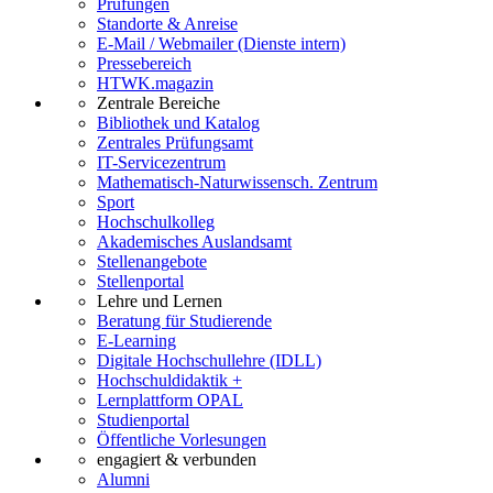
Prüfungen
Standorte & Anreise
E-Mail / Webmailer (Dienste intern)
Pressebereich
HTWK.magazin
Zentrale Bereiche
Bibliothek und Katalog
Zentrales Prüfungsamt
IT-Servicezentrum
Mathematisch-Naturwissensch. Zentrum
Sport
Hochschulkolleg
Akademisches Auslandsamt
Stellenangebote
Stellenportal
Lehre und Lernen
Beratung für Studierende
E-Learning
Digitale Hochschullehre (IDLL)
Hochschuldidaktik +
Lernplattform OPAL
Studienportal
Öffentliche Vorlesungen
engagiert & verbunden
Alumni