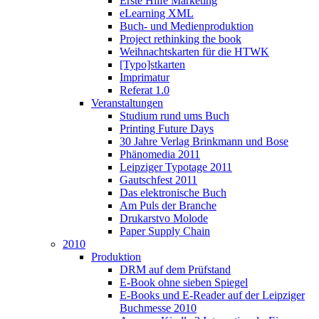
Erste Hilfe Marketing
eLearning XML
Buch- und Medienproduktion
Project rethinking the book
Weihnachtskarten für die HTWK
[Typo]stkarten
Imprimatur
Referat 1.0
Veranstaltungen
Studium rund ums Buch
Printing Future Days
30 Jahre Verlag Brinkmann und Bose
Phänomedia 2011
Leipziger Typotage 2011
Gautschfest 2011
Das elektronische Buch
Am Puls der Branche
Drukarstvo Molode
Paper Supply Chain
2010
Produktion
DRM auf dem Prüfstand
E-Book ohne sieben Spiegel
E-Books und E-Reader auf der Leipziger
Buchmesse 2010