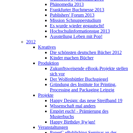
Phänomedia 2013
Frankfurter Buchmesse 2013
Publishers' Forum 2013
Mission Schnupperstudium
Es wurde wieder gegautscht!
Hochschulinformationstag 2013
Ausstellung Leben mit Pop!
2012
Kreatives
Die schönsten deutschen Bücher 2012
Kinder machen Bücher
Produktion
Zukunftsweisende eBook-Projekte stellen
sich vor
Der Wolfenbüttler Buchspiegel
Gründung des Institute for Printing,
Processing and Packaging Leipzig
Projekte
Happy Design: das neue Streifband 19
Wissenschaft mal anders
Empört euch! - Prämierung des
Musterbuchs
Happy Birthday I(w)an!
Veranstaltungen
PaperC ePublishing Seminar an der