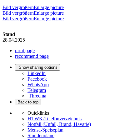
Bild vergrößernEnlarge picture
Bild vergrößernEnlarge picture
Bild vergrößernEnlarge picture
Stand
28.04.2025
print page
recommend page
Show sharing options
LinkedIn
Facebook
WhatsApp
Telegram
Threema
Back to top
Quicklinks
HTWK-Telefonverzeichnis
Notfall (Unfall, Brand, Havarie)
Mensa-Speiseplan
Stundenpläne