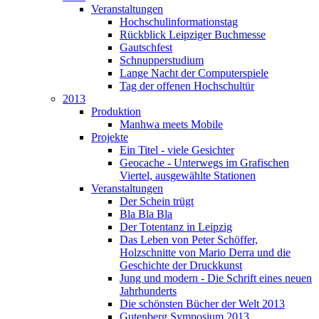
Veranstaltungen
Hochschulinformationstag
Rückblick Leipziger Buchmesse
Gautschfest
Schnupperstudium
Lange Nacht der Computerspiele
Tag der offenen Hochschultür
2013
Produktion
Manhwa meets Mobile
Projekte
Ein Titel - viele Gesichter
Geocache - Unterwegs im Grafischen
Viertel, ausgewählte Stationen
Veranstaltungen
Der Schein trügt
Bla Bla Bla
Der Totentanz in Leipzig
Das Leben von Peter Schöffer,
Holzschnitte von Mario Derra und die
Geschichte der Druckkunst
Jung und modern - Die Schrift eines neuen
Jahrhunderts
Die schönsten Bücher der Welt 2013
Gutenberg Symposium 2013