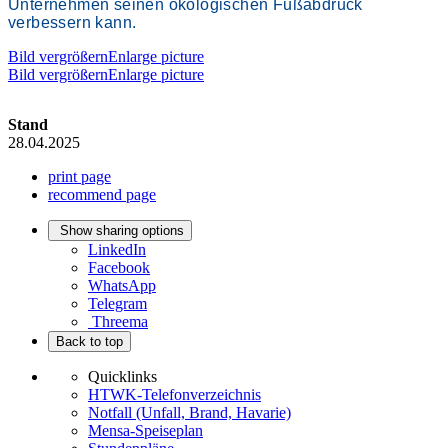
Unternehmen seinen ökologischen Fußabdruck
verbessern kann.
Bild vergrößernEnlarge picture
Bild vergrößernEnlarge picture
Stand
28.04.2025
print page
recommend page
Show sharing options
LinkedIn
Facebook
WhatsApp
Telegram
Threema
Back to top
Quicklinks
HTWK-Telefonverzeichnis
Notfall (Unfall, Brand, Havarie)
Mensa-Speiseplan