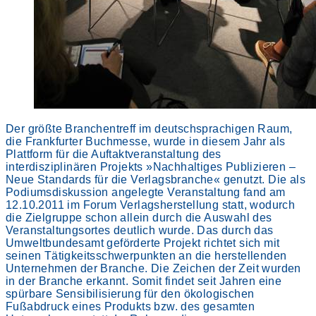
Der größte Branchentreff im deutschsprachigen Raum,
die Frankfurter Buchmesse, wurde in diesem Jahr als
Plattform für die Auftaktveranstaltung des
interdisziplinären Projekts »Nachhaltiges Publizieren –
Neue Standards für die Verlagsbranche« genutzt. Die als
Podiumsdiskussion angelegte Veranstaltung fand am
12.10.2011 im Forum Verlagsherstellung statt, wodurch
die Zielgruppe schon allein durch die Auswahl des
Veranstaltungsortes deutlich wurde. Das durch das
Umweltbundesamt geförderte Projekt richtet sich mit
seinen Tätigkeitsschwerpunkten an die herstellenden
Unternehmen der Branche. Die Zeichen der Zeit wurden
in der Branche erkannt. Somit findet seit Jahren eine
spürbare Sensibilisierung für den ökologischen
Fußabdruck eines Produkts bzw. des gesamten