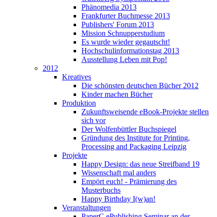
Phänomedia 2013
Frankfurter Buchmesse 2013
Publishers' Forum 2013
Mission Schnupperstudium
Es wurde wieder gegautscht!
Hochschulinformationstag 2013
Ausstellung Leben mit Pop!
2012
Kreatives
Die schönsten deutschen Bücher 2012
Kinder machen Bücher
Produktion
Zukunftsweisende eBook-Projekte stellen
sich vor
Der Wolfenbüttler Buchspiegel
Gründung des Institute for Printing,
Processing and Packaging Leipzig
Projekte
Happy Design: das neue Streifband 19
Wissenschaft mal anders
Empört euch! - Prämierung des
Musterbuchs
Happy Birthday I(w)an!
Veranstaltungen
PaperC ePublishing Seminar an der