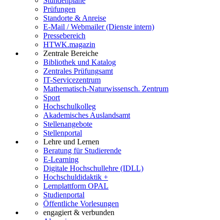
Stundenpläne
Prüfungen
Standorte & Anreise
E-Mail / Webmailer (Dienste intern)
Pressebereich
HTWK.magazin
Zentrale Bereiche
Bibliothek und Katalog
Zentrales Prüfungsamt
IT-Servicezentrum
Mathematisch-Naturwissensch. Zentrum
Sport
Hochschulkolleg
Akademisches Auslandsamt
Stellenangebote
Stellenportal
Lehre und Lernen
Beratung für Studierende
E-Learning
Digitale Hochschullehre (IDLL)
Hochschuldidaktik +
Lernplattform OPAL
Studienportal
Öffentliche Vorlesungen
engagiert & verbunden