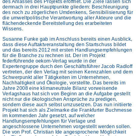
des Anlasses des Projekts eröffnet. Die Ziele lassen sich
demnach in drei Hauptpunkte gliedern: Beschleunigung
des noch zu zögerlichen Umdenkens, Sensibilisierung für
die umweltpolitische Verantwortung aller Akteure und die
flächendeckende Bereitstellung des erarbeiteten
Wissens.
Susanne Funke gab im Anschluss bereits einen Ausblick,
dass diese Auftaktveranstaltung den Startschuss bildet
und das bereits 2012 mit ersten Handlungsempfehlungen
für die Branche zu rechnen ist. Der im Projekt
federführende oekom-Verlag wurde in der
Expertengruppe durch den Geschäftsführer Jacob Radloff
vertreten, der den Verlag mit seinen Kennzahlen und dem
Schwerpunkt aller Tätigkeiten im Unternehmen,
Nachhaltigkeit und Ökologie, vorstellte. Das bereits im
Jahre 2008 eine klimaneutrale Bilanz vorweisende
Verlagshaus hat sich von Beginn an die Aufgabe gestellt
nicht nur die ökologischen Ansprüche zu predigen,
sondern diese auch selbst umzusetzen. Das nun initiierte
Projekt hat sich als Zielmarke die Frankfurter Buchmesse
im kommenden Jahr gesetzt, auf welcher
Handlungsempfehlungen für Verlage und
angeschlossene Unternehmen vorgestellt werden sollen.
Die von Prof. Christian Ide angesprochene Möglichkeit