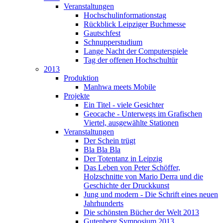
Veranstaltungen
Hochschulinformationstag
Rückblick Leipziger Buchmesse
Gautschfest
Schnupperstudium
Lange Nacht der Computerspiele
Tag der offenen Hochschultür
2013
Produktion
Manhwa meets Mobile
Projekte
Ein Titel - viele Gesichter
Geocache - Unterwegs im Grafischen
Viertel, ausgewählte Stationen
Veranstaltungen
Der Schein trügt
Bla Bla Bla
Der Totentanz in Leipzig
Das Leben von Peter Schöffer,
Holzschnitte von Mario Derra und die
Geschichte der Druckkunst
Jung und modern - Die Schrift eines neuen
Jahrhunderts
Die schönsten Bücher der Welt 2013
Gutenberg Symposium 2013