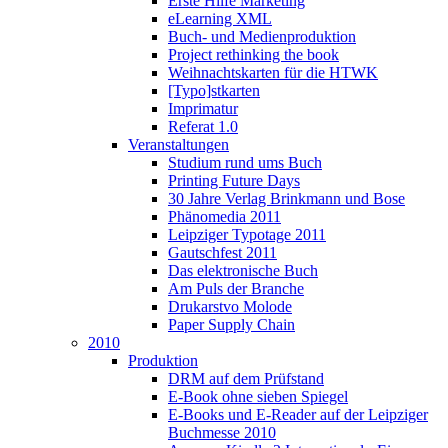
Erste Hilfe Marketing
eLearning XML
Buch- und Medienproduktion
Project rethinking the book
Weihnachtskarten für die HTWK
[Typo]stkarten
Imprimatur
Referat 1.0
Veranstaltungen
Studium rund ums Buch
Printing Future Days
30 Jahre Verlag Brinkmann und Bose
Phänomedia 2011
Leipziger Typotage 2011
Gautschfest 2011
Das elektronische Buch
Am Puls der Branche
Drukarstvo Molode
Paper Supply Chain
2010
Produktion
DRM auf dem Prüfstand
E-Book ohne sieben Spiegel
E-Books und E-Reader auf der Leipziger
Buchmesse 2010