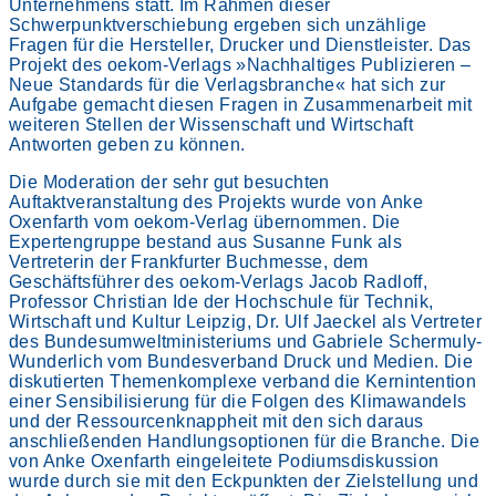
Unternehmens statt. Im Rahmen dieser
Schwerpunktverschiebung ergeben sich unzählige
Fragen für die Hersteller, Drucker und Dienstleister. Das
Projekt des oekom-Verlags »Nachhaltiges Publizieren –
Neue Standards für die Verlagsbranche« hat sich zur
Aufgabe gemacht diesen Fragen in Zusammenarbeit mit
weiteren Stellen der Wissenschaft und Wirtschaft
Antworten geben zu können.
Die Moderation der sehr gut besuchten
Auftaktveranstaltung des Projekts wurde von Anke
Oxenfarth vom oekom-Verlag übernommen. Die
Expertengruppe bestand aus Susanne Funk als
Vertreterin der Frankfurter Buchmesse, dem
Geschäftsführer des oekom-Verlags Jacob Radloff,
Professor Christian Ide der Hochschule für Technik,
Wirtschaft und Kultur Leipzig, Dr. Ulf Jaeckel als Vertreter
des Bundesumweltministeriums und Gabriele Schermuly-
Wunderlich vom Bundesverband Druck und Medien. Die
diskutierten Themenkomplexe verband die Kernintention
einer Sensibilisierung für die Folgen des Klimawandels
und der Ressourcenknappheit mit den sich daraus
anschließenden Handlungsoptionen für die Branche. Die
von Anke Oxenfarth eingeleitete Podiumsdiskussion
wurde durch sie mit den Eckpunkten der Zielstellung und