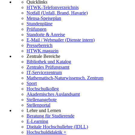
Quicklinks
HTWK-Telefonverzeichnis
Notfall (Unfall, Brand, Havarie)
Mensa-Speiseplan
Stundenpläne
Prüfungen
Standorte & Anreise
E-Mail / Webmailer (Dienste intern)
Pressebereich
HTWK.magazin
Zentrale Bereiche
Bibliothek und Katalog
Zentrales Prüfungsamt
IT-Servicezentrum
Mathematisch-Naturwissensch. Zentrum
Sport
Hochschulkolleg
Akademisches Auslandsamt
Stellenangebote
Stellenportal
Lehre und Lernen
Beratung für Studierende
E-Learning
Digitale Hochschullehre (IDLL)
Hochschuldidaktik +