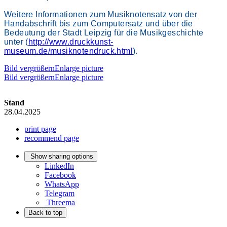
Weitere Informationen zum Musiknotensatz von der
Handabschrift bis zum Computersatz und über die
Bedeutung der Stadt Leipzig für die Musikgeschichte
unter (
http://www.druckkunst-
museum.de/musiknotendruck.html
).
Bild vergrößernEnlarge picture
Bild vergrößernEnlarge picture
Stand
28.04.2025
print page
recommend page
Show sharing options
LinkedIn
Facebook
WhatsApp
Telegram
Threema
Back to top