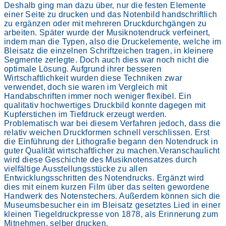
Deshalb ging man dazu über, nur die festen Elemente
einer Seite zu drucken und das Notenbild handschriftlich
zu ergänzen oder mit mehreren Druckdurchgängen zu
arbeiten. Später wurde der Musiknotendruck verfeinert,
indem man die Typen, also die Druckelemente, welche im
Bleisatz die einzelnen Schriftzeichen tragen, in kleinere
Segmente zerlegte. Doch auch dies war noch nicht die
optimale Lösung. Aufgrund ihrer besseren
Wirtschaftlichkeit wurden diese Techniken zwar
verwendet, doch sie waren im Vergleich mit
Handabschriften immer noch weniger flexibel. Ein
qualitativ hochwertiges Druckbild konnte dagegen mit
Kupferstichen im Tiefdruck erzeugt werden.
Problematisch war bei diesem Verfahren jedoch, dass die
relativ weichen Druckformen schnell verschlissen. Erst
die Einführung der Lithografie begann den Notendruck in
guter Qualität wirtschaftlicher zu machen.Veranschaulicht
wird diese Geschichte des Musiknotensatzes durch
vielfältige Ausstellungsstücke zu allen
Entwicklungsschritten des Notendrucks. Ergänzt wird
dies mit einem kurzen Film über das selten gewordene
Handwerk des Notenstechers. Außerdem können sich die
Museumsbesucher ein im Bleisatz gesetztes Lied in einer
kleinen Tiegeldruckpresse von 1878, als Erinnerung zum
Mitnehmen, selber drucken.