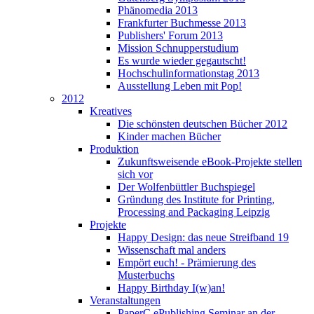
Phänomedia 2013
Frankfurter Buchmesse 2013
Publishers' Forum 2013
Mission Schnupperstudium
Es wurde wieder gegautscht!
Hochschulinformationstag 2013
Ausstellung Leben mit Pop!
2012
Kreatives
Die schönsten deutschen Bücher 2012
Kinder machen Bücher
Produktion
Zukunftsweisende eBook-Projekte stellen
sich vor
Der Wolfenbüttler Buchspiegel
Gründung des Institute for Printing,
Processing and Packaging Leipzig
Projekte
Happy Design: das neue Streifband 19
Wissenschaft mal anders
Empört euch! - Prämierung des
Musterbuchs
Happy Birthday I(w)an!
Veranstaltungen
PaperC ePublishing Seminar an der