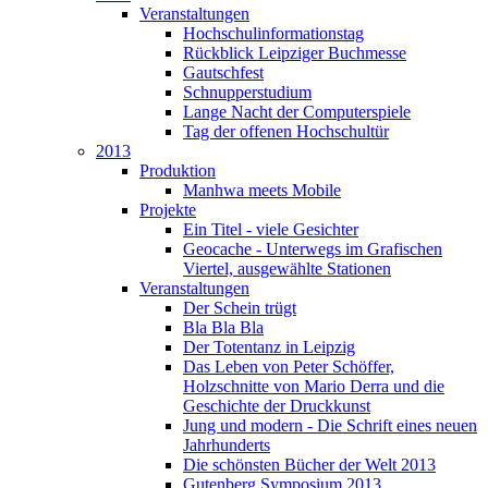
Veranstaltungen
Hochschulinformationstag
Rückblick Leipziger Buchmesse
Gautschfest
Schnupperstudium
Lange Nacht der Computerspiele
Tag der offenen Hochschultür
2013
Produktion
Manhwa meets Mobile
Projekte
Ein Titel - viele Gesichter
Geocache - Unterwegs im Grafischen
Viertel, ausgewählte Stationen
Veranstaltungen
Der Schein trügt
Bla Bla Bla
Der Totentanz in Leipzig
Das Leben von Peter Schöffer,
Holzschnitte von Mario Derra und die
Geschichte der Druckkunst
Jung und modern - Die Schrift eines neuen
Jahrhunderts
Die schönsten Bücher der Welt 2013
Gutenberg Symposium 2013