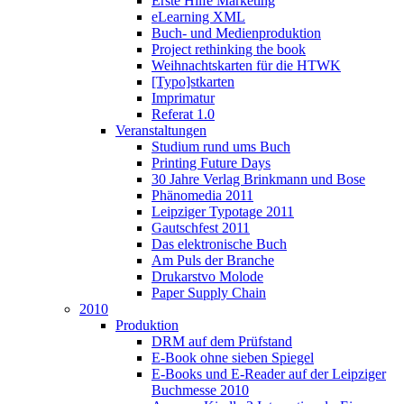
Erste Hilfe Marketing
eLearning XML
Buch- und Medienproduktion
Project rethinking the book
Weihnachtskarten für die HTWK
[Typo]stkarten
Imprimatur
Referat 1.0
Veranstaltungen
Studium rund ums Buch
Printing Future Days
30 Jahre Verlag Brinkmann und Bose
Phänomedia 2011
Leipziger Typotage 2011
Gautschfest 2011
Das elektronische Buch
Am Puls der Branche
Drukarstvo Molode
Paper Supply Chain
2010
Produktion
DRM auf dem Prüfstand
E-Book ohne sieben Spiegel
E-Books und E-Reader auf der Leipziger
Buchmesse 2010