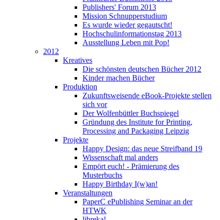
Publishers' Forum 2013
Mission Schnupperstudium
Es wurde wieder gegautscht!
Hochschulinformationstag 2013
Ausstellung Leben mit Pop!
2012
Kreatives
Die schönsten deutschen Bücher 2012
Kinder machen Bücher
Produktion
Zukunftsweisende eBook-Projekte stellen
sich vor
Der Wolfenbüttler Buchspiegel
Gründung des Institute for Printing,
Processing and Packaging Leipzig
Projekte
Happy Design: das neue Streifband 19
Wissenschaft mal anders
Empört euch! - Prämierung des
Musterbuchs
Happy Birthday I(w)an!
Veranstaltungen
PaperC ePublishing Seminar an der
HTWK
libreka!