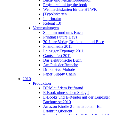
Buch- und Medienproduktion
Project rethinking the book
Weihnachtskarten für die HTWK
[Typo]stkarten
Imprimatur
Referat 1.0
Veranstaltungen
Studium rund ums Buch
Printing Future Days
30 Jahre Verlag Brinkmann und Bose
Phänomedia 2011
Leipziger Typotage 2011
Gautschfest 2011
Das elektronische Buch
Am Puls der Branche
Drukarstvo Molode
Paper Supply Chain
2010
Produktion
DRM auf dem Prüfstand
E-Book ohne sieben Spiegel
E-Books und E-Reader auf der Leipziger
Buchmesse 2010
Amazon Kindle 2 International - Ein
Erfahrungsbericht