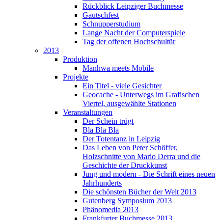
Rückblick Leipziger Buchmesse
Gautschfest
Schnupperstudium
Lange Nacht der Computerspiele
Tag der offenen Hochschultür
2013
Produktion
Manhwa meets Mobile
Projekte
Ein Titel - viele Gesichter
Geocache - Unterwegs im Grafischen
Viertel, ausgewählte Stationen
Veranstaltungen
Der Schein trügt
Bla Bla Bla
Der Totentanz in Leipzig
Das Leben von Peter Schöffer,
Holzschnitte von Mario Derra und die
Geschichte der Druckkunst
Jung und modern - Die Schrift eines neuen
Jahrhunderts
Die schönsten Bücher der Welt 2013
Gutenberg Symposium 2013
Phänomedia 2013
Frankfurter Buchmesse 2013