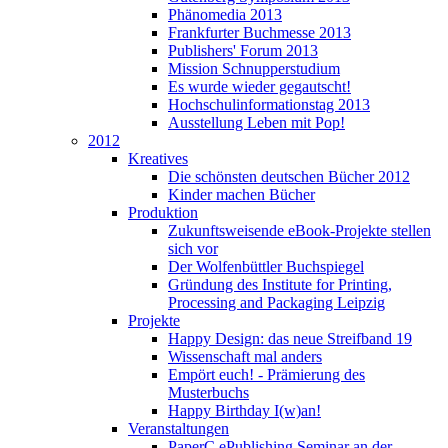
Phänomedia 2013
Frankfurter Buchmesse 2013
Publishers' Forum 2013
Mission Schnupperstudium
Es wurde wieder gegautscht!
Hochschulinformationstag 2013
Ausstellung Leben mit Pop!
2012
Kreatives
Die schönsten deutschen Bücher 2012
Kinder machen Bücher
Produktion
Zukunftsweisende eBook-Projekte stellen
sich vor
Der Wolfenbüttler Buchspiegel
Gründung des Institute for Printing,
Processing and Packaging Leipzig
Projekte
Happy Design: das neue Streifband 19
Wissenschaft mal anders
Empört euch! - Prämierung des
Musterbuchs
Happy Birthday I(w)an!
Veranstaltungen
PaperC ePublishing Seminar an der