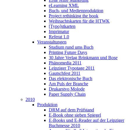
Erste Hilfe Marketing
eLearning XML
Buch- und Medienproduktion
Project rethinking the book
Weihnachtskarten für die HTWK
[Typo]stkarten
Imprimatur
Referat 1.0
Veranstaltungen
Studium rund ums Buch
Printing Future Days
30 Jahre Verlag Brinkmann und Bose
Phänomedia 2011
Leipziger Typotage 2011
Gautschfest 2011
Das elektronische Buch
Am Puls der Branche
Drukarstvo Molode
Paper Supply Chain
2010
Produktion
DRM auf dem Prüfstand
E-Book ohne sieben Spiegel
E-Books und E-Reader auf der Leipziger
Buchmesse 2010