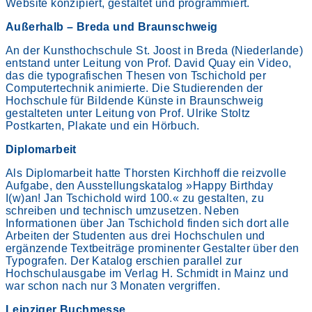
Website konzipiert, gestaltet und programmiert.
Außerhalb – Breda und Braunschweig
An der Kunsthochschule St. Joost in Breda (Niederlande)
entstand unter Leitung von Prof. David Quay ein Video,
das die typografischen Thesen von Tschichold per
Computertechnik animierte. Die Studierenden der
Hochschule für Bildende Künste in Braunschweig
gestalteten unter Leitung von Prof. Ulrike Stoltz
Postkarten, Plakate und ein Hörbuch.
Diplomarbeit
Als Diplomarbeit hatte Thorsten Kirchhoff die reizvolle
Aufgabe, den Ausstellungskatalog »Happy Birthday
I(w)an! Jan Tschichold wird 100.« zu gestalten, zu
schreiben und technisch umzusetzen. Neben
Informationen über Jan Tschichold finden sich dort alle
Arbeiten der Studenten aus drei Hochschulen und
ergänzende Textbeiträge prominenter Gestalter über den
Typografen. Der Katalog erschien parallel zur
Hochschulausgabe im Verlag H. Schmidt in Mainz und
war schon nach nur 3 Monaten vergriffen.
Leipziger Buchmesse