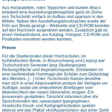
Aus Holzpaletten, roten Teppichen und bunten iMacs
entstand eine Ausstellungsatmosphäre ganz im Sinne
von Tschichold: einfach im Aufbau und sparsam in den
Mitteln. Neben den Ausstellungsdrucksachen wurde der
Film aus Breda gezeigt – Webseite und CD-ROM konnten
auf den Rechnern ausprobiert werden. Zusätzlich gab es
einen Verkaufsstand, wo Katalog, Hörspiel, CD-ROM und
Postkarten erworben werden konnten.
Presse
Für die Studierenden dreier Hochschulen, im
holländischen Breda, in Braunschweig und Leipzig war
Tschichold ein Semester lang Studienprojekt,
Reibungsfläche und Inspirationsquelle. Entstanden ist
eine multimediale Hommage der Schüler zum Geburtstag
des Meisters. […] Unter Tschicholds Namen bemühte
man sich in einer Akquiseaktion postum bei Verlagen um
Aufträge, wobei die entworfenen Briefbogen vom
Ideenreichtum der neuen Generation zeugen. Ein
konservativ gestaltetes Türschild informiert über die
Sprechstunden des »praeceptor typographiae«.
Asiatische Druck- und Kalligraphiestudien spielen
ebenso wie das Plakat »konfuzjanismus« aus einer Serie