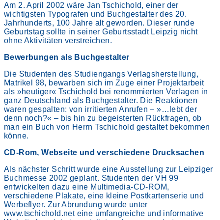
Am 2. April 2002 wäre Jan Tschichold, einer der
wichtigsten Typografen und Buchgestalter des 20.
Jahrhunderts, 100 Jahre alt geworden. Dieser runde
Geburtstag sollte in seiner Geburtsstadt Leipzig nicht
ohne Aktivitäten verstreichen.
Bewerbungen als Buchgestalter
Die Studenten des Studiengangs Verlagsherstellung,
Matrikel 98, bewarben sich im Zuge einer Projektarbeit
als »heutiger« Tschichold bei renommierten Verlagen in
ganz Deutschland als Buchgestalter. Die Reaktionen
waren gespalten: von irritierten Anrufen – »…lebt der
denn noch?« – bis hin zu begeisterten Rückfragen, ob
man ein Buch von Herrn Tschichold gestaltet bekommen
könne.
CD-Rom, Webseite und verschiedene Drucksachen
Als nächster Schritt wurde eine Ausstellung zur Leipziger
Buchmesse 2002 geplant. Studenten der VH 99
entwickelten dazu eine Multimedia-CD-ROM,
verschiedene Plakate, eine kleine Postkartenserie und
Werbeflyer. Zur Abrundung wurde unter
www.tschichold.net eine umfangreiche und informative