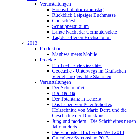
Veranstaltungen
Hochschulinformationstag
Rückblick Leipziger Buchmesse
Gautschfest
Schnupperstudium
Lange Nacht der Computerspiele
Tag der offenen Hochschultür
2013
Produktion
Manhwa meets Mobile
Projekte
Ein Titel - viele Gesichter
Geocache - Unterwegs im Grafischen
Viertel, ausgewählte Stationen
Veranstaltungen
Der Schein trügt
Bla Bla Bla
Der Totentanz in Leipzig
Das Leben von Peter Schöffer,
Holzschnitte von Mario Derra und die
Geschichte der Druckkunst
Jung und modern - Die Schrift eines neuen
Jahrhunderts
Die schönsten Bücher der Welt 2013
Gutenberg Symposium 2013