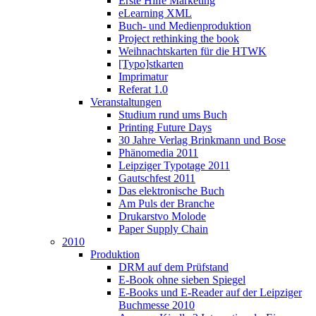
Erste Hilfe Marketing
eLearning XML
Buch- und Medienproduktion
Project rethinking the book
Weihnachtskarten für die HTWK
[Typo]stkarten
Imprimatur
Referat 1.0
Veranstaltungen
Studium rund ums Buch
Printing Future Days
30 Jahre Verlag Brinkmann und Bose
Phänomedia 2011
Leipziger Typotage 2011
Gautschfest 2011
Das elektronische Buch
Am Puls der Branche
Drukarstvo Molode
Paper Supply Chain
2010
Produktion
DRM auf dem Prüfstand
E-Book ohne sieben Spiegel
E-Books und E-Reader auf der Leipziger
Buchmesse 2010