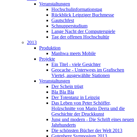
Veranstaltungen
Hochschulinformationstag
Rückblick Leipziger Buchmesse
Gautschfest
Schnupperstudium
Lange Nacht der Computerspiele
Tag der offenen Hochschultür
2013
Produktion
Manhwa meets Mobile
Projekte
Ein Titel - viele Gesichter
Geocache - Unterwegs im Grafischen
Viertel, ausgewählte Stationen
Veranstaltungen
Der Schein trügt
Bla Bla Bla
Der Totentanz in Leipzig
Das Leben von Peter Schöffer,
Holzschnitte von Mario Derra und die
Geschichte der Druckkunst
Jung und modern - Die Schrift eines neuen
Jahrhunderts
Die schönsten Bücher der Welt 2013
Gutenberg Symposium 2013