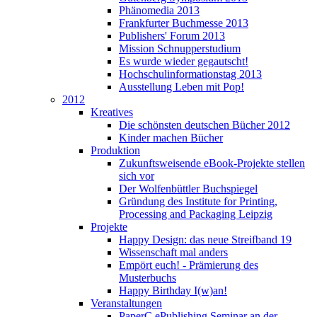
Phänomedia 2013
Frankfurter Buchmesse 2013
Publishers' Forum 2013
Mission Schnupperstudium
Es wurde wieder gegautscht!
Hochschulinformationstag 2013
Ausstellung Leben mit Pop!
2012
Kreatives
Die schönsten deutschen Bücher 2012
Kinder machen Bücher
Produktion
Zukunftsweisende eBook-Projekte stellen
sich vor
Der Wolfenbüttler Buchspiegel
Gründung des Institute for Printing,
Processing and Packaging Leipzig
Projekte
Happy Design: das neue Streifband 19
Wissenschaft mal anders
Empört euch! - Prämierung des
Musterbuchs
Happy Birthday I(w)an!
Veranstaltungen
PaperC ePublishing Seminar an der