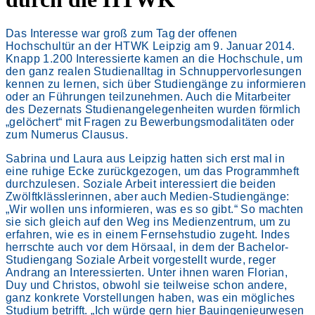
Das Interesse war groß zum Tag der offenen
Hochschultür an der HTWK Leipzig am 9. Januar 2014.
Knapp 1.200 Interessierte kamen an die Hochschule, um
den ganz realen Studienalltag in Schnuppervorlesungen
kennen zu lernen, sich über Studiengänge zu informieren
oder an Führungen teilzunehmen. Auch die Mitarbeiter
des Dezernats Studienangelegenheiten wurden förmlich
„gelöchert“ mit Fragen zu Bewerbungsmodalitäten oder
zum Numerus Clausus.
Sabrina und Laura aus Leipzig hatten sich erst mal in
eine ruhige Ecke zurückgezogen, um das Programmheft
durchzulesen. Soziale Arbeit interessiert die beiden
Zwölftklässlerinnen, aber auch Medien-Studiengänge:
„Wir wollen uns informieren, was es so gibt.“ So machten
sie sich gleich auf den Weg ins Medienzentrum, um zu
erfahren, wie es in einem Fernsehstudio zugeht. Indes
herrschte auch vor dem Hörsaal, in dem der Bachelor-
Studiengang Soziale Arbeit vorgestellt wurde, reger
Andrang an Interessierten. Unter ihnen waren Florian,
Duy und Christos, obwohl sie teilweise schon andere,
ganz konkrete Vorstellungen haben, was ein mögliches
Studium betrifft. „Ich würde gern hier Bauingenieurwesen