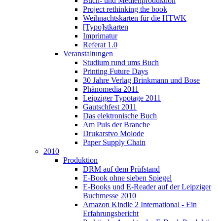
Buch- und Medienproduktion
Project rethinking the book
Weihnachtskarten für die HTWK
[Typo]stkarten
Imprimatur
Referat 1.0
Veranstaltungen
Studium rund ums Buch
Printing Future Days
30 Jahre Verlag Brinkmann und Bose
Phänomedia 2011
Leipziger Typotage 2011
Gautschfest 2011
Das elektronische Buch
Am Puls der Branche
Drukarstvo Molode
Paper Supply Chain
2010
Produktion
DRM auf dem Prüfstand
E-Book ohne sieben Spiegel
E-Books und E-Reader auf der Leipziger
Buchmesse 2010
Amazon Kindle 2 International - Ein
Erfahrungsbericht