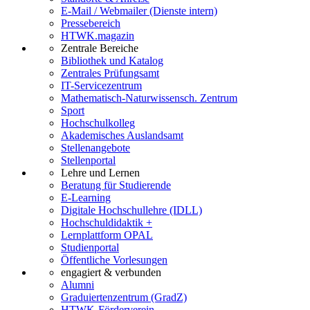
E-Mail / Webmailer (Dienste intern)
Pressebereich
HTWK.magazin
Zentrale Bereiche
Bibliothek und Katalog
Zentrales Prüfungsamt
IT-Servicezentrum
Mathematisch-Naturwissensch. Zentrum
Sport
Hochschulkolleg
Akademisches Auslandsamt
Stellenangebote
Stellenportal
Lehre und Lernen
Beratung für Studierende
E-Learning
Digitale Hochschullehre (IDLL)
Hochschuldidaktik +
Lernplattform OPAL
Studienportal
Öffentliche Vorlesungen
engagiert & verbunden
Alumni
Graduiertenzentrum (GradZ)
HTWK-Förderverein