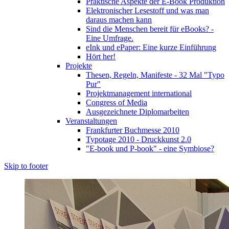
Praktische Aspekte der E-Book Produktion
Elektronischer Lesestoff und was man
daraus machen kann
Sind die Menschen bereit für eBooks? -
Eine Umfrage.
eInk und ePaper: Eine kurze Einführung
Hört her!
Projekte
Thesen, Regeln, Manifeste - 32 Mal "Typo
Pur"
Projektmanagement international
Congress of Media
Ausgezeichnete Diplomarbeiten
Veranstaltungen
Frankfurter Buchmesse 2010
Typotage 2010 - Druckkunst 2.0
"E-book und P-book" - eine Symbiose?
Skip to footer