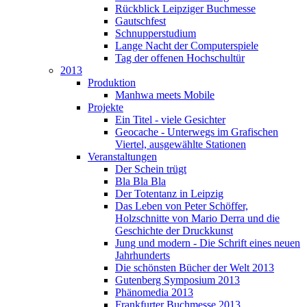
Rückblick Leipziger Buchmesse
Gautschfest
Schnupperstudium
Lange Nacht der Computerspiele
Tag der offenen Hochschultür
2013
Produktion
Manhwa meets Mobile
Projekte
Ein Titel - viele Gesichter
Geocache - Unterwegs im Grafischen
Viertel, ausgewählte Stationen
Veranstaltungen
Der Schein trügt
Bla Bla Bla
Der Totentanz in Leipzig
Das Leben von Peter Schöffer,
Holzschnitte von Mario Derra und die
Geschichte der Druckkunst
Jung und modern - Die Schrift eines neuen
Jahrhunderts
Die schönsten Bücher der Welt 2013
Gutenberg Symposium 2013
Phänomedia 2013
Frankfurter Buchmesse 2013