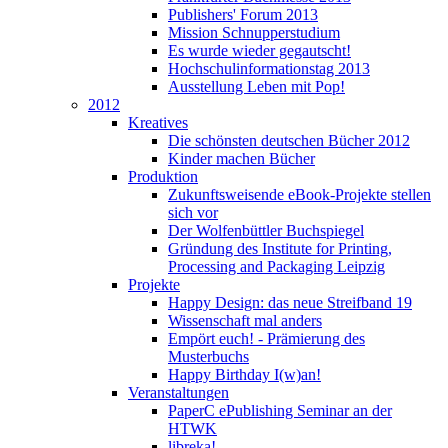
Publishers' Forum 2013
Mission Schnupperstudium
Es wurde wieder gegautscht!
Hochschulinformationstag 2013
Ausstellung Leben mit Pop!
2012
Kreatives
Die schönsten deutschen Bücher 2012
Kinder machen Bücher
Produktion
Zukunftsweisende eBook-Projekte stellen
sich vor
Der Wolfenbüttler Buchspiegel
Gründung des Institute for Printing,
Processing and Packaging Leipzig
Projekte
Happy Design: das neue Streifband 19
Wissenschaft mal anders
Empört euch! - Prämierung des
Musterbuchs
Happy Birthday I(w)an!
Veranstaltungen
PaperC ePublishing Seminar an der
HTWK
libreka!