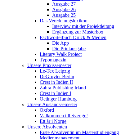
Ausgabe 27
Ausgabe 26
Ausgabe 25
Das Veredelungslexikon
Interview mit der Projektleitung
Ergänzung zur Musterbox
Fachwörterbuch Druck & Medien
Die App
Die Printausgabe
Literary Walk Project
Typomagazin
Unsere Praxissemester
Le-Tex Leipzig
DeGruyter Berlin
Crest in Indien II
Zahra Publishing Irland
Crest in Indien I
Oetinger Hamburg
Unsere Auslandssemester
Oxford
Välkommen till Sverige!
Ett år i Norge
Unsere Absolventen
Erste Absolventin im Masterstudiengang
Medienmanagement