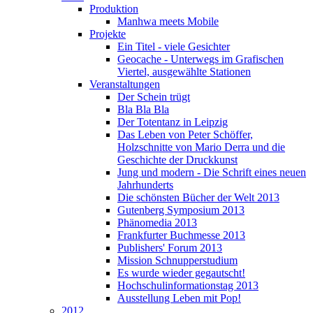
Produktion
Manhwa meets Mobile
Projekte
Ein Titel - viele Gesichter
Geocache - Unterwegs im Grafischen
Viertel, ausgewählte Stationen
Veranstaltungen
Der Schein trügt
Bla Bla Bla
Der Totentanz in Leipzig
Das Leben von Peter Schöffer,
Holzschnitte von Mario Derra und die
Geschichte der Druckkunst
Jung und modern - Die Schrift eines neuen
Jahrhunderts
Die schönsten Bücher der Welt 2013
Gutenberg Symposium 2013
Phänomedia 2013
Frankfurter Buchmesse 2013
Publishers' Forum 2013
Mission Schnupperstudium
Es wurde wieder gegautscht!
Hochschulinformationstag 2013
Ausstellung Leben mit Pop!
2012