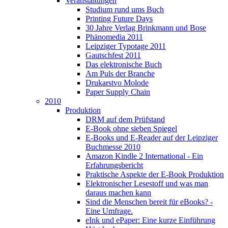
Veranstaltungen
Studium rund ums Buch
Printing Future Days
30 Jahre Verlag Brinkmann und Bose
Phänomedia 2011
Leipziger Typotage 2011
Gautschfest 2011
Das elektronische Buch
Am Puls der Branche
Drukarstvo Molode
Paper Supply Chain
2010
Produktion
DRM auf dem Prüfstand
E-Book ohne sieben Spiegel
E-Books und E-Reader auf der Leipziger
Buchmesse 2010
Amazon Kindle 2 International - Ein
Erfahrungsbericht
Praktische Aspekte der E-Book Produktion
Elektronischer Lesestoff und was man
daraus machen kann
Sind die Menschen bereit für eBooks? -
Eine Umfrage.
eInk und ePaper: Eine kurze Einführung