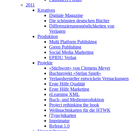
2011
Kreatives
Digitale Magazine
Die schönsten deutschen Bücher
Differenzierungsmöglichkeiten von
Verlagen
Produktion
Multi Platform Publishing
Green Publishing
Social Media Marketing
EPIDU Verlag
Projekte
»Stichwort« von Clemens Meyer
Buchprojekt »Stefan Spieß«
Verlagshersteller entwickeln Verpackungen
Erste Hilfe Qualität
Erste Hilfe Marketing
eLearning XML
Buch- und Medienproduktion
Project rethinking the book
Weihnachtskarten für die HTWK
[Typo]stkarten
Imprimatur
Referat 1.0