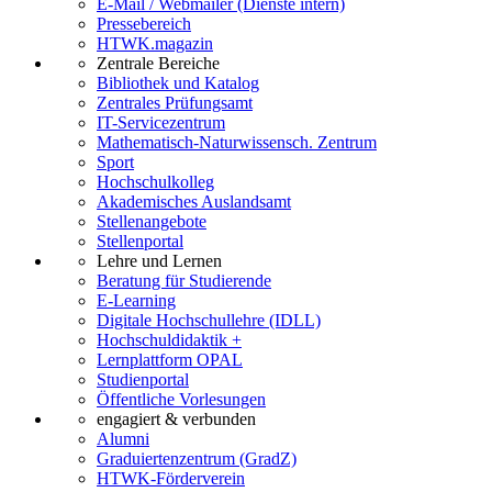
E-Mail / Webmailer (Dienste intern)
Pressebereich
HTWK.magazin
Zentrale Bereiche
Bibliothek und Katalog
Zentrales Prüfungsamt
IT-Servicezentrum
Mathematisch-Naturwissensch. Zentrum
Sport
Hochschulkolleg
Akademisches Auslandsamt
Stellenangebote
Stellenportal
Lehre und Lernen
Beratung für Studierende
E-Learning
Digitale Hochschullehre (IDLL)
Hochschuldidaktik +
Lernplattform OPAL
Studienportal
Öffentliche Vorlesungen
engagiert & verbunden
Alumni
Graduiertenzentrum (GradZ)
HTWK-Förderverein