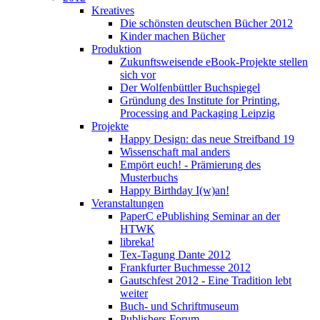
Kreatives
Die schönsten deutschen Bücher 2012
Kinder machen Bücher
Produktion
Zukunftsweisende eBook-Projekte stellen
sich vor
Der Wolfenbüttler Buchspiegel
Gründung des Institute for Printing,
Processing and Packaging Leipzig
Projekte
Happy Design: das neue Streifband 19
Wissenschaft mal anders
Empört euch! - Prämierung des
Musterbuchs
Happy Birthday I(w)an!
Veranstaltungen
PaperC ePublishing Seminar an der
HTWK
libreka!
Tex-Tagung Dante 2012
Frankfurter Buchmesse 2012
Gautschfest 2012 - Eine Tradition lebt
weiter
Buch- und Schriftmuseum
Publishers Forum